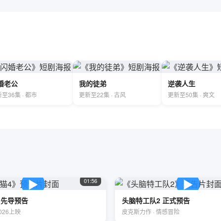
婚老公
我的徒弟
逆袭人生
至36集 · 都市
更新至22集 · 古风
更新至50集 · 爽文
▶
▶
01:56
 先导预告
头脑特工队2 正式预告
026上映
皮克斯力作 · 情感冒险