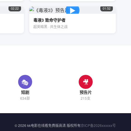
▶
02:22
01:52
毒液3 致命守护者
超英暗黑 · 共生体之战
🎭
🎥
短剧
预告片
634部
215支
© 2026 kk电影在线看免费版高清 版权所有
京ICP备2026xxxxxx号