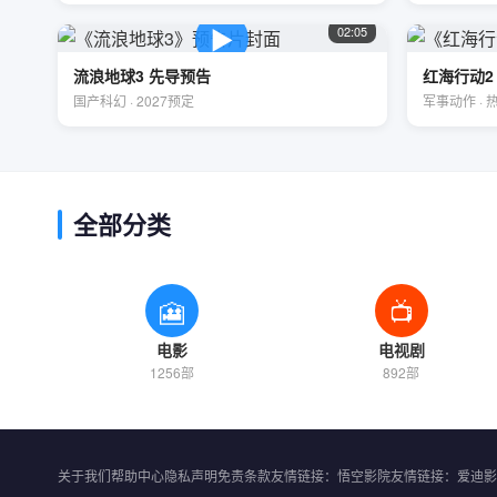
▶
02:05
流浪地球3 先导预告
红海行动2
国产科幻 · 2027预定
军事动作 · 
全部分类
🎦
📺
电影
电视剧
1256部
892部
关于我们
帮助中心
隐私声明
免责条款
友情链接：悟空影院
友情链接：爱迪影