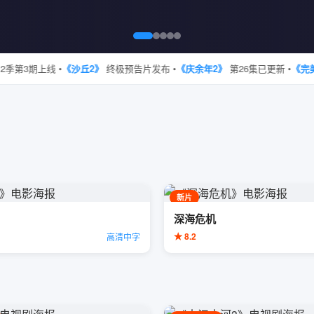
3期上线 •
《沙丘2》
终极预告片发布 •
《庆余年2》
第26集已更新 •
《完美世
新片
深海危机
★ 8.2
高清中字