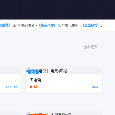
界》
第156集已更新 •
《我在八零》
第45集已更新 •
《巨齿鲨2》
上线首周 •
《
查看更多 →
超英
闪电侠
★ 8.0
4K HDR
IMAX