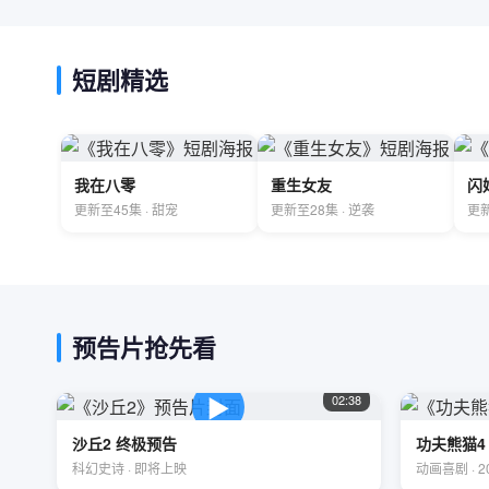
短剧精选
我在八零
重生女友
闪
更新至45集 · 甜宠
更新至28集 · 逆袭
更新
预告片抢先看
▶
02:38
沙丘2 终极预告
功夫熊猫4
科幻史诗 · 即将上映
动画喜剧 · 2