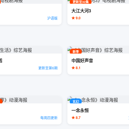
更新至32集
大江大河3
★ 9.0
沪语版
新季
活
中国好声音
★ 8.1
更新至第6期
玄幻
一念永恒
★ 8.7
每周四更新