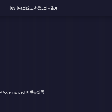
电影
电视剧
综艺
动漫
短剧
预告片
 enhanced 画质极致震
装大戏持续升温。