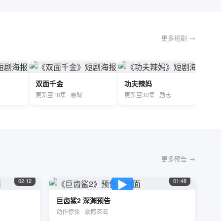
更多短剧 →
双面千金
功夫辣妈
更新至18集 · 悬疑
更新至30集 · 励志
更多预告 →
▶
02:12
01:48
巨齿鲨2 深渊预告
动作惊悚 · 震撼深海