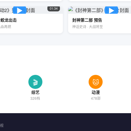
▶
▶
01:34
 蛟龙出击
封神第二部 预告
热血再燃
神话史诗 · 大战将至
🎬
🐱
综艺
动漫
326档
478部
视