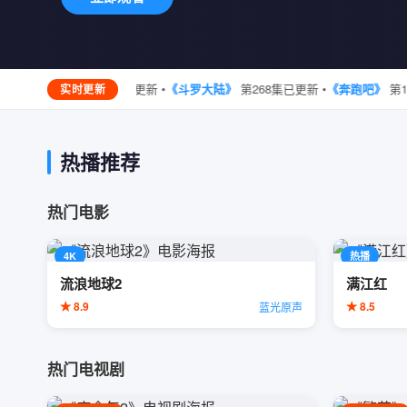
《长风渡》
第38集已更新 •
《斗罗大陆》
第268集已更新 •
《奔跑吧》
第12季第
实时更新
热播推荐
热门电影
4K
热播
流浪地球2
满江红
★ 8.9
★ 8.5
蓝光原声
热门电视剧