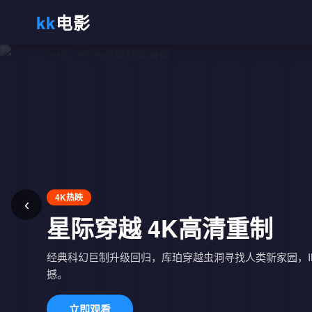
kk
电影
4K热映
‹
热播剧集
星际穿越 4K高清重制
长风渡 第38集更新
经典科幻巨制升级回归，库珀穿越虫洞寻找人类新家园，IMAX
撼。
顾九思与柳玉茹携手共度乱世，情感与家国交织，年度古
立即观看
立即观看